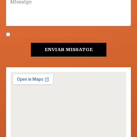
He llegit i accepto els Avisos Legals
ENVIAR MISSATGE