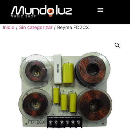
Inicio
/
Sin categorizar
/ Beyma FD2CX