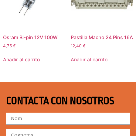
Osram Bi-pin 12V 100W
Pastilla Macho 24 Pins 16A
4,75
€
12,40
€
Añadir al carrito
Añadir al carrito
CONTACTA CON NOSOTROS