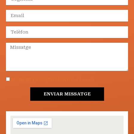
He llegit i accepto els Avisos Legals
ENVIAR MISSATGE