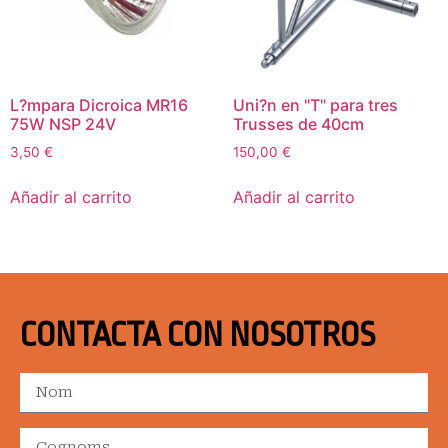
L?mpara Dicroica MR16
Uni?n en "T" para tres
75W NSP 24V
Trusses de 40cm
3,50
€
150,00
€
Añadir al carrito
Añadir al carrito
CONTACTA CON NOSOTROS