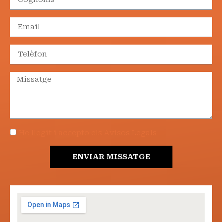
He llegit i accepto els Avisos Legals
ENVIAR MISSATGE