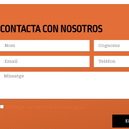
CONTACTA CON NOSOTROS
He llegit i accepto els Avisos Legals
E