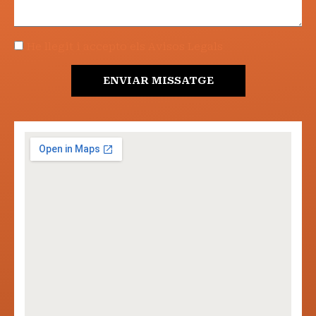
He llegit i accepto els Avisos Legals
ENVIAR MISSATGE