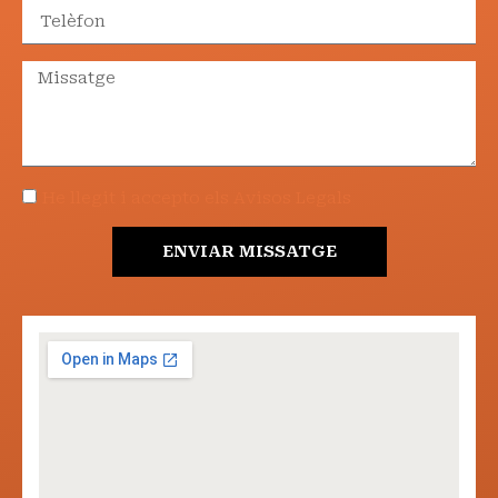
He llegit i accepto els Avisos Legals
ENVIAR MISSATGE