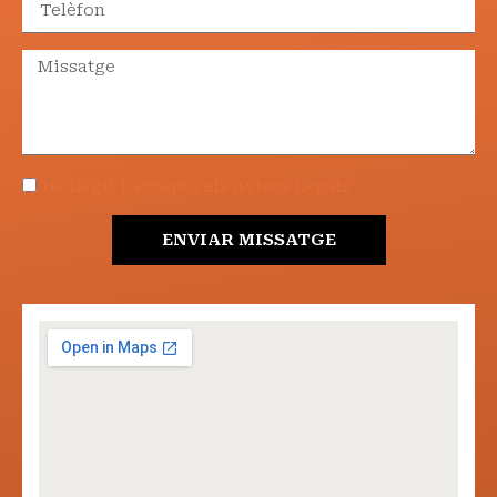
He llegit i accepto els Avisos Legals
ENVIAR MISSATGE