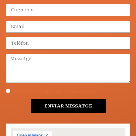
He llegit i accepto els Avisos Legals
ENVIAR MISSATGE