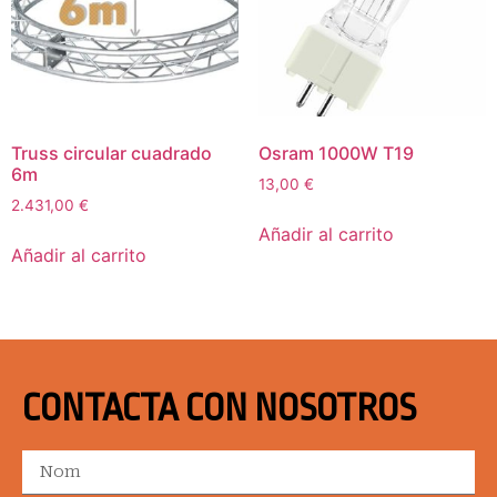
Truss circular cuadrado
Osram 1000W T19
6m
13,00
€
2.431,00
€
Añadir al carrito
Añadir al carrito
CONTACTA CON NOSOTROS