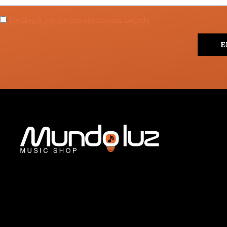
He llegit i accepto els Avisos Legals
E