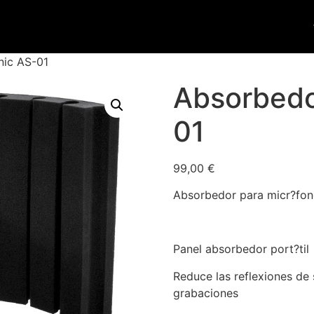
nic AS-01
Absorbedo
01
99,00
€
Absorbedor para micr?fo
Panel absorbedor port?til
Reduce las reflexiones de s
grabaciones