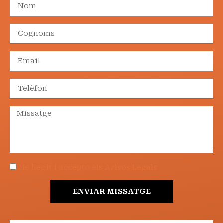
He llegit i accepto els Avisos Legals
ENVIAR MISSATGE