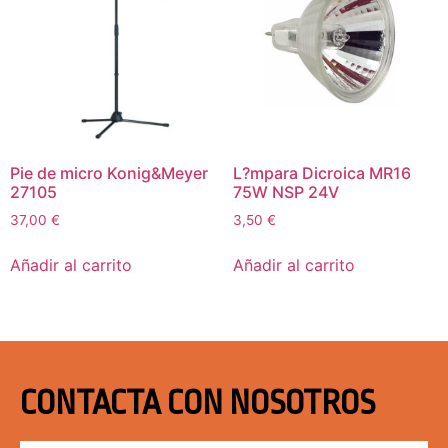
Pie de micro Konig&Meyer
L?mpara Dicroica MR16
27105
75W NSP 24V
37,00
€
3,50
€
Añadir al carrito
Añadir al carrito
CONTACTA CON NOSOTROS