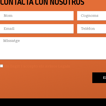
CONTACTA CON NOSOTROS
He llegit i accepto els Avisos Legals
E