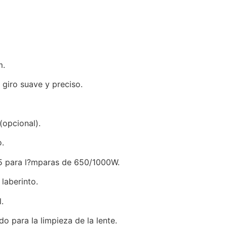
m.
 giro suave y preciso.
(opcional).
o.
5 para l?mparas de 650/1000W.
 laberinto.
.
o para la limpieza de la lente.