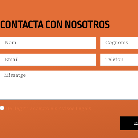
CONTACTA CON NOSOTROS
He llegit i accepto els Avisos Legals
E