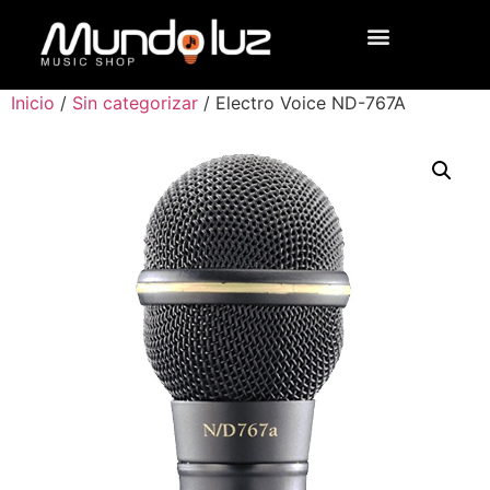
Inicio
/
Sin categorizar
/ Electro Voice ND-767A