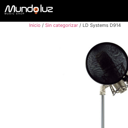
Inicio
/
Sin categorizar
/ LD Systems D914