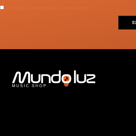
He llegit i accepto els Avisos Legals
E