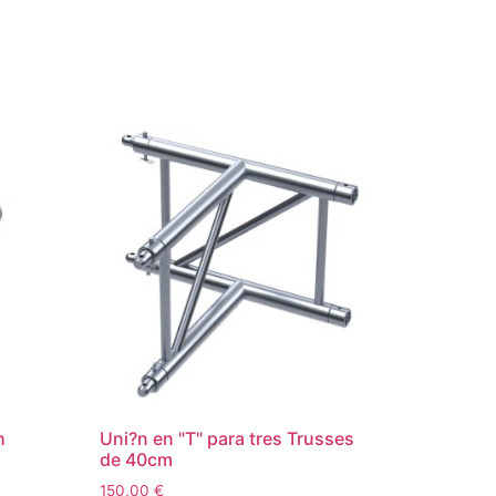
h
Uni?n en "T" para tres Trusses
de 40cm
150,00
€