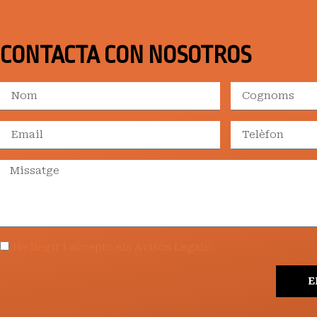
CONTACTA CON NOSOTROS
He llegit i accepto els Avisos Legals
E