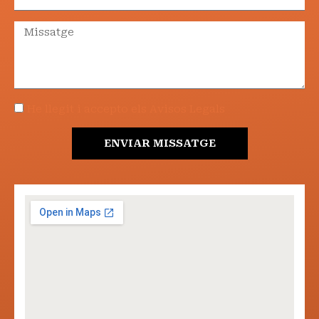
He llegit i accepto els Avisos Legals
ENVIAR MISSATGE